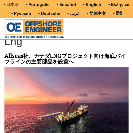
• 日本語
• Português
• Español
• English
• Ελληνικά
• Русский
• Deutsche
• عربى
• 简体中文
• हिंदी
Lng
Allseas社、カナダLNGプロジェクト向け海底パイ
プラインの主要部品を設置へ