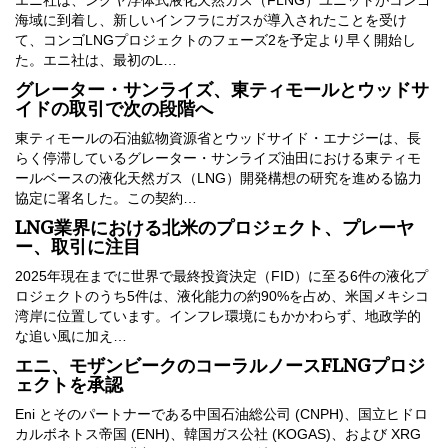
エニ社は、ングヤ浮体式液化天然ガス（FLNG）ユニットがコンゴ
海域に到着し、新しいインフラにガスが導入されたことを受け
て、コンゴLNGプロジェクトのフェーズ2を予定より早く開始し
た。エニ社は、最初のL…
グレーター・サンライズ、東ティモールとウッドサ
イドの取引で次の段階へ
東ティモールの石油鉱物資源省とウッドサイド・エナジーは、長
らく停滞しているグレーター・サンライズ油田における東ティモ
ールベースの液化天然ガス（LNG）開発構想の研究を進める協力
協定に署名した。この契約…
LNG業界における北米のプロジェクト、プレーヤ
ー、取引に注目
2025年現在までに世界で最終投資決定（FID）に至る6件の液化プ
ロジェクトのうち5件は、液化能力の約90%を占め、米国メキシコ
湾岸に位置しています。インフレ環境にもかかわらず、地政学的
な追い風に加え…
エニ、モザンビークのコーラルノースFLNGプロジ
ェクトを承認
Eni とそのパートナーである中国石油総公司 (CNPH)、国立ヒドロ
カルボネトス帝国 (ENH)、韓国ガス公社 (KOGAS)、および XRG