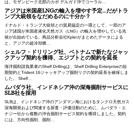
は、モザンビーク北部のカボ デルガド沖でコーラル…
アジアは米国産LNGの輸入を増やす予定…だがトラ
ンプ大統領をなだめるのに十分か？
ドナルド・トランプ大統領との貿易協定の一環として、一部のア
ジア諸国が米国産液化天然ガス（LNG）の輸入を増やしている兆
候が出始めている。商品分析会社Kplerがまとめたデータによる
と、アジアの超冷却燃…
シェルフ・ドリリング社、ベトナムで新たなジャッ
クアップ契約を獲得、エジプトとの契約を延長
海洋掘削請負業者のShelf Drillingは、Shelf Drilling Enterpriseの短
期契約とTrident 16ジャッキアップ掘削リグの契約延長を確保しま
した。 Shelf…
ムバダラ社、インドネシア沖の深海掘削サービスに
SLB社を採用
SLBは、インドネシア沖のアンダマン海におけるタンクロ天然ガス
深海開発および関連する探査・評価活動のために、ムバダラ・エ
ナジー社から複数の沖合掘削サービス契約を獲得しました。契約
には、方向性掘削、掘削…