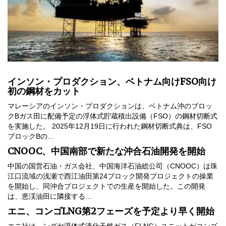
インソン・プロダクション、ベトナム向けFSO向け
初の鋼材をカット
マレーシアのインソン・プロダクションは、ベトナム沖のブロッ
クBガス田に配備予定の浮体式貯蔵積出設備（FSO）の鋼材切断式
を実施した。 2025年12月19日に行われた鋼材切断式典は、FSO
ブロックBの…
CNOOC、中国南部で新たな沖合石油開発を開始
中国の国営石油・ガス会社、中国海洋石油総公司（CNOOC）は珠
江口流域の浅瀬で西江油田第24ブロック開発プロジェクトの操業
を開始し、同沖合プロジェクトでの生産を開始した。この開発
は、恵渓油田に隣接する…
エニ、コンゴLNG第2フェーズを予定より早く開始