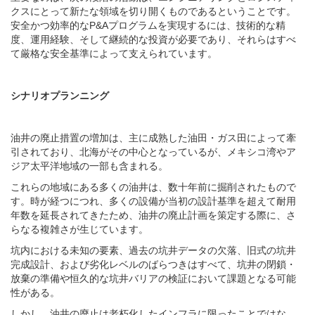
クスにとって新たな領域を切り開くものであるということです。
安全かつ効率的なP&Aプログラムを実現するには、技術的な精
度、運用経験、そして継続的な投資が必要であり、それらはすべ
て厳格な安全基準によって支えられています。
シナリオプランニング
油井の廃止措置の増加は、主に成熟した油田・ガス田によって牽
引されており、北海がその中心となっているが、メキシコ湾やア
ジア太平洋地域の一部も含まれる。
これらの地域にある多くの油井は、数十年前に掘削されたもので
す。時が経つにつれ、多くの設備が当初の設計基準を超えて耐用
年数を延長されてきたため、油井の廃止計画を策定する際に、さ
らなる複雑さが生じています。
坑内における未知の要素、過去の坑井データの欠落、旧式の坑井
完成設計、および劣化レベルのばらつきはすべて、坑井の閉鎖・
放棄の準備や恒久的な坑井バリアの検証において課題となる可能
性がある。
しかし、油井の廃止は老朽化したインフラに限ったことではな