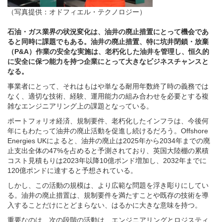
（写真提供：オドフィエル・テクノロジー）
石油・ガス業界の状況変化は、油井の廃止措置にとって機会であ
ると同時に課題でもある。油井の廃止措置、特に坑井閉鎖・放棄
（P&A）作業の安全な実施は、老朽化した油井を管理し、恒久的
に安全に保つ能力を持つ企業にとって大きなビジネスチャンスと
なる。
事業者にとって、それはもはや単なる耐用年数終了時の義務では
なく、適切な技術、経験、運用能力の組み合わせを必要とする複
雑なエンジニアリング上の課題となっている。
ポートフォリオ経済、規制要件、老朽化したインフラは、今後何
年にもわたって油井の廃止活動を促進し続けるだろう。Offshore
Energies UKによると、油井の廃止は2025年から2034年までの廃
止支出全体の47%を占めると予測されており、英国大陸棚の累積
コスト見積もりは2023年以降10億ポンド増加し、2032年までに
120億ポンドに達すると予想されている。
しかし、この活動の規模は、より広範な問題を浮き彫りにしてい
る。油井の廃止措置は、規制要件を満たすことや既存の技術を導
入することだけにとどまらない、はるかに大きな意味を持つ。
重要なのは、次の段階の活動は、エンジニアリングとロジスティ