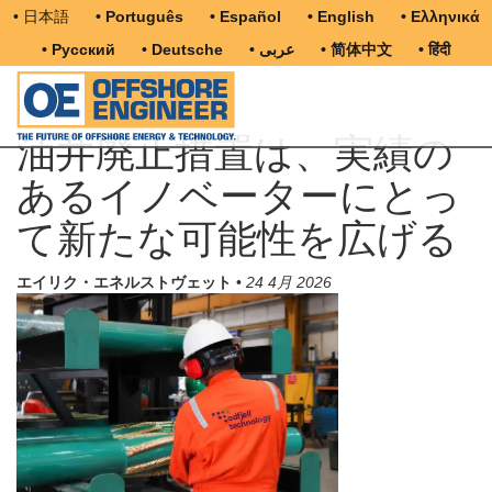
• 日本語
• Português
• Español
• English
• Ελληνικά
• Русский
• Deutsche
• عربى
• 简体中文
• हिंदी
油井廃止措置は、実績の
あるイノベーターにとっ
て新たな可能性を広げる
エイリク・エネルストヴェット
•
24 4月 2026