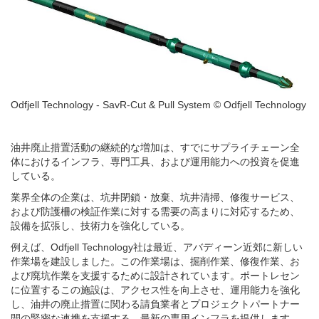
Odfjell Technology - SavR-Cut & Pull System © Odfjell Technology
油井廃止措置活動の継続的な増加は、すでにサプライチェーン全
体におけるインフラ、専門工具、および運用能力への投資を促進
している。
業界全体の企業は、坑井閉鎖・放棄、坑井清掃、修復サービス、
および防護柵の検証作業に対する需要の高まりに対応するため、
設備を拡張し、技術力を強化している。
例えば、Odfjell Technology社は最近、アバディーン近郊に新しい
作業場を建設しました。この作業場は、掘削作業、修復作業、お
よび廃坑作業を支援するために設計されています。ポートレセン
に位置するこの施設は、アクセス性を向上させ、運用能力を強化
し、油井の廃止措置に関わる請負業者とプロジェクトパートナー
間の緊密な連携を支援する、最新の専用インフラを提供します。