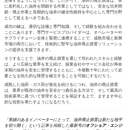
意味するようになっている。したがって、油井の廃止措置は、単
に老朽化した油井を閉鎖する作業としてではなく、安全な坑井閉
鎖・廃止作業と長期的な油井の健全性維持を中心とした専門分野
として捉えるべきである。
成功の鍵は、適切な設備と専門知識、そして経験を組み合わせる
ことにあります。専門サービスプロバイダーは、オペレーターや
サプライチェーン全体と緊密に連携することで、成熟市場と新興
市場の両方において、技術的に堅牢な油井廃止措置ソリューショ
ンの提供を支援できます。
そうすることで、油井の廃止措置を通じて培われたスキルと経験
は、より広範な業界を支え続け、操業会社やサービス会社が寿命
末期の油井を安全に管理するとともに、今後数十年にわたって必
要となる恒久的な障壁を確立することを可能にするだろう。
成熟した油田・ガス田が進化を続けるにつれ、油井の廃止措置
は、業界が既存の油井を安全かつ責任ある方法で、そして最高の
技術基準に基づいて管理することを保証する上で、ますます中心
的な役割を果たすようになるだろう。
「
実績のあるイノベーターにとって、油井廃止措置は新たな地平
を切り開く」
という
記事を掲載した
最新号の
オフショア・エンジ