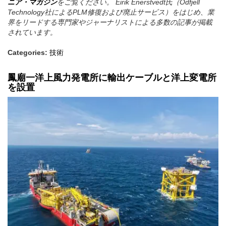
ニア・マガジン
をご覧ください。
Eirik Enerstvedt氏（Odfjell
Technology社によるPLM修復および廃止サービス）をはじめ、業
界をリードする専門家やジャーナリストによる多数の記事が掲載
されています。
Categories:
技術
鳳廟一洋上風力発電所に輸出ケーブルと洋上変電所
を設置