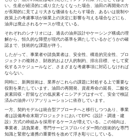
い。生産が経済的に成り立たなくなった場合、油田の再開発の方
が長期的に見てより大きな価値をもたらす場合、あるいは規制や
政策上の考慮事項が操業上の決定に影響を与える場合などにも、
油井は廃止されるケースが増えている。
それぞれのシナリオには、過去の油井設計やケーシング構成の理
解から、恒久的な障壁が現代の基準を満たしているかどうかの確
認まで、技術的な課題が伴う。
したがって、事業者や請負業者は、安全性、構造的完全性、プロ
ジェクトの複雑さ、財政的および人的制約、排出目標、そして変
化するスケジュールなど、さまざまな考慮事項に対応しなければ
ならない。
同時に、新興技術は、業界がこれらの課題に対処する上で重要な
役割を果たしています。油田の再開発、資産寿命の延長、二酸化
炭素回収・貯留などの低炭素イニシアチブはすべて、安全で検証
済みの油井バリアソリューションに依存しています。
一方、契約モデルは統合型アプローチへと移行しつつあり、事業
者は設備寿命末期プロジェクトにおいてEPC（設計・調達・建
設）方式の枠組みを採用するケースが増えている。この傾向は、
事業者、請負業者、専門サービスプロバイダー間の技術的な専門
知識と緊密な連携の重要性を改めて浮き彫りにしている。