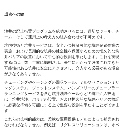
成功への鍵
油井の廃止措置プログラムを成功させるには、適切なツール、チ
ーム、そして運用上の考え方の組み合わせが不可欠です。
坑内技術と坑井サービスは、安全かつ検証可能な坑井閉鎖作業の
実施、および長期的な坑井の健全性を保護するための恒久的な坑
井バリアの設置において中心的な役割を果たします。これを実現
するには、数十年前に掘削され、長年にわたって改修されてきた
可能性のある坑井に安全にアクセスし、介入する必要がある場合
が少なくありません。
チュービングやケーシングの回収ツール、ミルやセクションミリ
ングシステム、ジェットシステム、ハンズフリーのチューブラー
ランニングサービスを含む坑井洗浄ツールなどの坑井介入技術
は、坑井洗浄、バリアの設置、および恒久的な坑井バリアの検証
に必要な準備を可能にする上で重要な役割を果たすことができま
す。
これらの技術的能力は、柔軟な運用提供モデルによって補完され
なければなりません。例えば、リグレスソリューションは、オペ