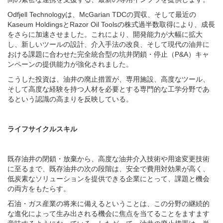
Odfjell Technologyは、McGarian TDCの買収、そして最近の
Kaseum HoldingsとRazor Oil Toolsの株式過半数取得により、成長
をさらに加速させました。これにより、開発能力が大幅に拡大
し、新しいツールの設計、介入手法の改良、そして現代の油井に
おける課題に合わせた完全統合型の坑井閉鎖・停止（P&A）キャ
ンペーンの提供能力が強化されました。
こうした投資は、油井の廃止措置が、専用施設、高度なツール、
そして高度な経験を持つ人材を必要とする専門的な工学分野であ
るという認識の高まりを反映している。
ライフサイクルスキル
既存油井の閉鎖・放棄から、高度な油井介入技術や用途変更技術
に至るまで、既存油井の次の段階は、安全で費用対効果が高く、
低炭素なソリューションを提供できる企業にとって、課題と機会
の両方をもたらす。
石油・ガス産業の将来に備えるということは、この分野の継続的
な進化によって生み出される機会に焦点を当てることをますます