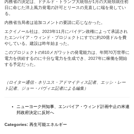
内務省の決定は、ドナルド・トランプ大統領が1月の大統領就任初
日に命じた洋上風力発電の許可とリースの見直しに端を発してい
る。
内務省当局者は追加コメントの要請に応じなかった。
エクイノール社は、2023年11月にバイデン政権によって承認され
たエンパイア・ウィンド・プロジェクトにすでに約20億ドルを費
やしている。建設は昨年始まった。
このプロジェクトの810メガワットの発電能力は、年間70万世帯に
電力を供給するのに十分な電力を生成でき、2027年に稼働を開始
する予定だった。
（ロイター通信 - ネリユス・アドマイティス記者、エッシ・レー
ト記者、ジョー・バヴィエ記者による編集）
ニューヨーク州知事、エンパイア・ウィンド計画中止の米連
邦政府決定に反対へ
Categories:
再生可能エネルギー