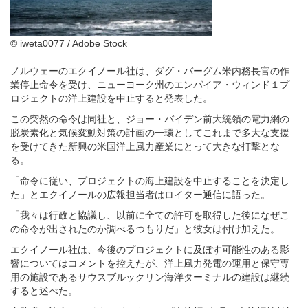
© iweta0077 / Adobe Stock
ノルウェーのエクイノール社は、ダグ・バーグム米内務長官の作
業停止命令を受け、ニューヨーク州のエンパイア・ウィンド１プ
ロジェクトの洋上建設を中止すると発表した。
この突然の命令は同社と、ジョー・バイデン前大統領の電力網の
脱炭素化と気候変動対策の計画の一環としてこれまで多大な支援
を受けてきた新興の米国洋上風力産業にとって大きな打撃とな
る。
「命令に従い、プロジェクトの海上建設を中止することを決定し
た」とエクイノールの広報担当者はロイター通信に語った。
「我々は行政と協議し、以前に全ての許可を取得した後になぜこ
の命令が出されたのか調べるつもりだ」と彼女は付け加えた。
エクイノール社は、今後のプロジェクトに及ぼす可能性のある影
響についてはコメントを控えたが、洋上風力発電の運用と保守専
用の施設であるサウスブルックリン海洋ターミナルの建設は継続
すると述べた。