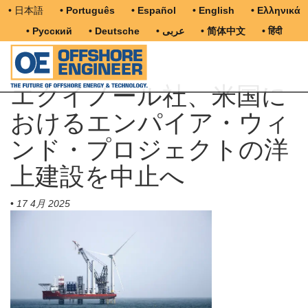
• 日本語
• Português
• Español
• English
• Ελληνικά
• Русский
• Deutsche
• عربى
• 简体中文
• हिंदी
エクイノール社、米国に
おけるエンパイア・ウィ
ンド・プロジェクトの洋
上建設を中止へ
•
17 4月 2025