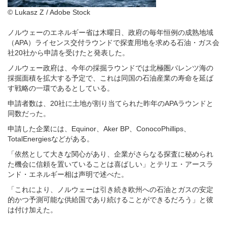
© Lukasz Z / Adobe Stock
ノルウェーのエネルギー省は木曜日、政府の毎年恒例の成熟地域
（APA）ライセンス交付ラウンドで探査用地を求める石油・ガス会
社20社から申請を受けたと発表した。
ノルウェー政府は、今年の採掘ラウンドでは北極圏バレンツ海の
採掘面積を拡大する予定で、これは同国の石油産業の寿命を延ば
す戦略の一環であるとしている。
申請者数は、20社に土地が割り当てられた昨年のAPAラウンドと
同数だった。
申請した企業には、Equinor、Aker BP、ConocoPhillips、
TotalEnergiesなどがある。
「依然として大きな関心があり、企業がさらなる探査に秘められ
た機会に信頼を置いていることは喜ばしい」とテリエ・アースラ
ンド・エネルギー相は声明で述べた。
「これにより、ノルウェーは引き続き欧州への石油とガスの安定
的かつ予測可能な供給国であり続けることができるだろう」と彼
は付け加えた。