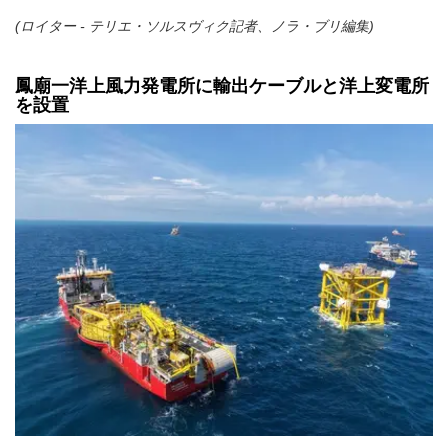
(ロイター - テリエ・ソルスヴィク記者、ノラ・ブリ編集)
鳳廟一洋上風力発電所に輸出ケーブルと洋上変電所
を設置