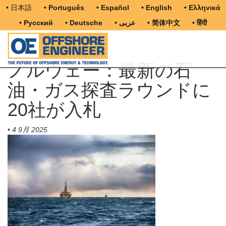
• 日本語
• Português
• Español
• English
• Ελληνικά
• Русский
• Deutsche
• عربى
• 简体中文
• हिंदी
ノルウェー：最新の石
油・ガス探査ラウンドに
20社が入札
•
4 9月 2025