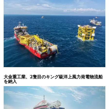
大金重工業、2隻目のキング級洋上風力発電物流船
を納入