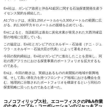
Eni社は、ガンビア政府と沖合A1鉱区に関する石油探査開発生産ラ
イセンス契約を締結した。
A1ブロックは、水深1,250メートルから3,300メートルの範囲に広
がる、約1,300平方キロメートルの面積を占めている。
Eniによると、当該鉱区は過去に炭化水素が発見された大西洋縁辺
部の地域に位置している。
この協定は、Eni社とガンビアのエネルギー・石油省（ナニ・ジュ
ワラ・エネルギー・石油大臣が代表）によって署名された。
今回の契約締結は、Eni社がガンビアに進出したことを意味し、同
社の西アフリカにおける探査事業のポートフォリオを拡大するも
のである。
Eniは、今回の動きは、実績はあるものの未開拓の地域や新興地
域、そして高い潜在力を持つフロンティア地域における機会を含
む、地理的に分散されたポートフォリオを構築するという同社の
探査戦略に沿ったものであると述べた。
コノコフィリップス社、エコーフィスクのP&A作業
のためノーブル・コーポレーションのジャッキアッ