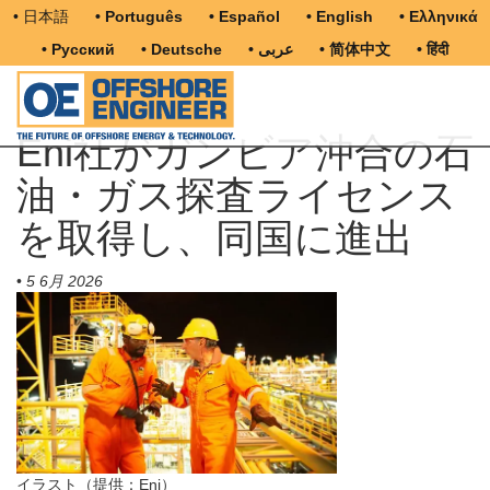
• 日本語
• Português
• Español
• English
• Ελληνικά
• Русский
• Deutsche
• عربى
• 简体中文
• हिंदी
Eni社がガンビア沖合の石
油・ガス探査ライセンス
を取得し、同国に進出
•
5 6月 2026
イラスト（提供：Eni）