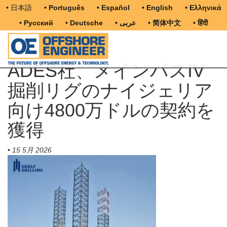
• 日本語
• Português
• Español
• English
• Ελληνικά
• Русский
• Deutsche
• عربى
• 简体中文
• हिंदी
ADES社、メインパスIV
掘削リグのナイジェリア
向け4800万ドルの契約を
獲得
•
15 5月 2026