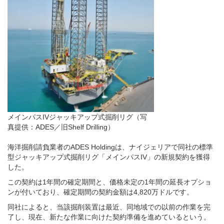
メインパスIVジャッキアップ式掘削リグ（写
真提供：ADES／旧Shelf Drilling）
海洋掘削請負業者のADES Holdingは、ナイジェリアで同社の標準
型ジャッキアップ式掘削リグ「メインパスIV」の新規契約を獲得
した。
この契約は1年間の確定期間と、価格未定の1年間の延長オプショ
ンが付いており、確定期間の契約金額は4,820万ドルです。
同社によると、当該掘削装置は最近、同地域での以前の作業を完
了し、現在、新たな作業に向けた契約準備を進めているという。