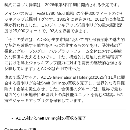
契約に基づく操業は、2026年第3四半期に開始される予定です。
メインパスIVは、F&G L780 Mod II設計の全長300フィートのジャ
ッキアップ式掘削リグです。1982年に建造され、2012年に改修工
事が行われました。このジャッキアップ式掘削リグの最大掘削深
度は25,000フィートで、92人を収容できます。
「今回の受注は、ADESが主要市場において自社保有船隊の魅力的
な契約を確保する能力をさらに強化するものであり、受注残の可
視化とグループのグローバルプラットフォーム全体における継続
的な稼働を支えるものです。また、構造的に逼迫した市場環境下
における洋上ジャッキアップ能力に対する需要の継続的な強さを
反映しています」とADESは声明で述べた。
改めて説明すると、ADES International Holdingは2025年11月に競
合する掘削リグ会社Shelf Drillingの買収を完了し、世界的な海洋掘
削大手企業を誕生させました。合併後のグループは、世界で最も
魅力的な油田地帯に45基以上の高性能ユニットを含む80基以上の
海洋ジャッキアップリグを保有しています。
ADES社がShelf Drilling社の買収を完了
Categories:
中東