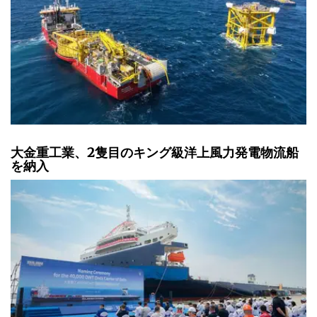
大金重工業、2隻目のキング級洋上風力発電物流船
を納入