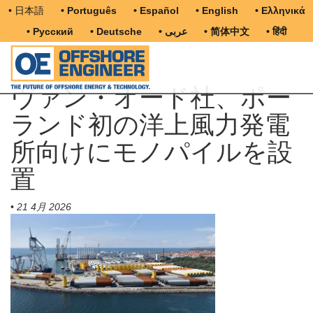
• 日本語
• Português
• Español
• English
• Ελληνικά
• Русский
• Deutsche
• عربى
• 简体中文
• हिंदी
ヴァン・オード社、ポー
ランド初の洋上風力発電
所向けにモノパイルを設
置
•
21 4月 2026