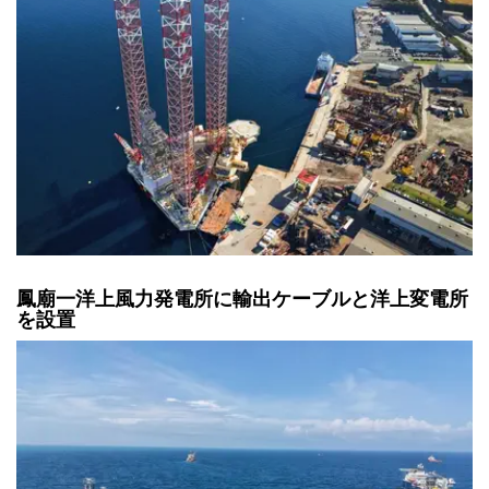
鳳廟一洋上風力発電所に輸出ケーブルと洋上変電所
を設置