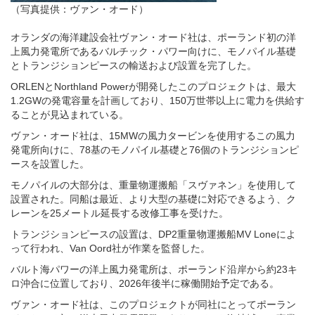
（写真提供：ヴァン・オード）
オランダの海洋建設会社ヴァン・オード社は、ポーランド初の洋
上風力発電所であるバルチック・パワー向けに、モノパイル基礎
とトランジションピースの輸送および設置を完了した。
ORLENとNorthland Powerが開発したこのプロジェクトは、最大
1.2GWの発電容量を計画しており、150万世帯以上に電力を供給す
ることが見込まれている。
ヴァン・オード社は、15MWの風力タービンを使用するこの風力
発電所向けに、78基のモノパイル基礎と76個のトランジションピ
ースを設置した。
モノパイルの大部分は、重量物運搬船「スヴァネン」を使用して
設置された。同船は最近、より大型の基礎に対応できるよう、ク
レーンを25メートル延長する改修工事を受けた。
トランジションピースの設置は、DP2重量物運搬船MV Loneによ
って行われ、Van Oord社が作業を監督した。
バルト海パワーの洋上風力発電所は、ポーランド沿岸から約23キ
ロ沖合に位置しており、2026年後半に稼働開始予定である。
ヴァン・オード社は、このプロジェクトが同社にとってポーラン