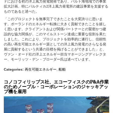
ドにおける初の洋上風力発電開発であり、バルト海地域での事業
拡大計画、特にバルティカ2洋上風力発電所の建設事業を支援する
ものであると述べた。
「このプロジェクトを無事完了できたことを大変誇りに思いま
す。ポーランドのエネルギー転換に大きく貢献できたことを嬉し
く思います。クライアントおよび関係パートナーとの緊密かつ建
設的な協力関係が、このマイルストーン達成に重要な役割を果た
しました。これにより、プロジェクトを効率的に遂行し、信頼性
の高い再生可能エネルギー源としての洋上風力発電のさらなる発
展に貢献するという共通の目標を掲げることができました」と、
ヴァン・オード社の洋上エネルギー担当マネージングディレクタ
ー、モーリッツ・デン・ブローダー氏は述べています。
Categories:
再生可能エネルギー
,
船舶
コノコフィリップス社、エコーフィスクのP&A作業
のためノーブル・コーポレーションのジャッキアッ
プ機を雇用