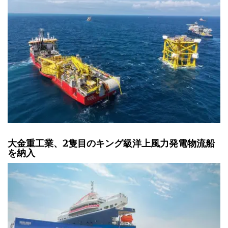
大金重工業、2隻目のキング級洋上風力発電物流船
を納入