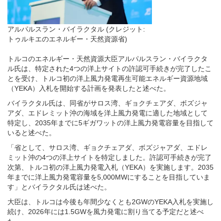
アルパルスラン・バイラクタル (クレジット:
トゥルキエのエネルギー・天然資源省)
トルコのエネルギー・天然資源大臣アルパルスラン・バイラクタ
ル氏は、特定された4つの洋上サイトの許認可手続きが完了したこ
とを受け、トルコ初の洋上風力発電再生可能エネルギー資源地域
（YEKA）入札を開始する計画を発表したと述べた。
バイラクタル氏は、同省がサロス湾、ギョクチェアダ、ボズジャ
アダ、エドレミット沖の海域を洋上風力発電に適した地域として
特定し、2035年までに5ギガワットの洋上風力発電容量を目指して
いると述べた。
「省として、サロス湾、ギョクチェアダ、ボズジャアダ、エドレ
ミット沖の4つの洋上サイトを特定しました。許認可手続きが完了
次第、トルコ初の洋上風力発電入札（YEKA）を実施します。2035
年までに洋上風力発電容量を5,000MWにすることを目指していま
す」とバイラクタル氏は述べた。
大臣は、トルコは今後も年間少なくとも2GWのYEKA入札を実施し
続け、2026年には1.5GWを風力発電に割り当てる予定だと述べ