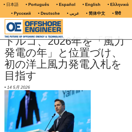
• 日本語
• Português
• Español
• English
• Ελληνικά
• Русский
• Deutsche
• عربى
• 简体中文
• हिंदी
トルコ、2026年を「風力
発電の年」と位置づけ、
初の洋上風力発電入札を
目指す
•
14 5月 2026