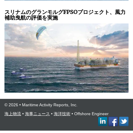
スリナムのグランモルグFPSOプロジェクト、風力
補助曳航の評価を実施
© 2026 • Maritime Activity Reports, Inc.
海上物流
•
海事ニュース
•
海洋技術
•
Offshore Engineer