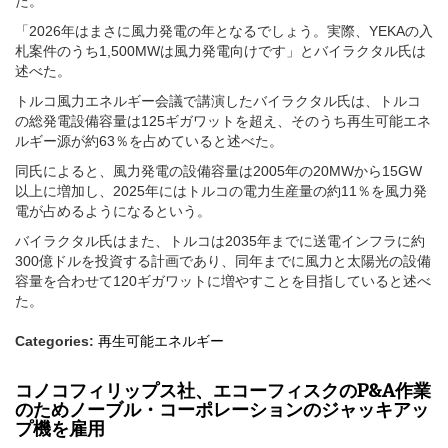
た。
「2026年はまさに風力発電の年となるでしょう。実際、YEKAの入
札案件のうち1,500MWは風力発電向けです」とバイラクタル氏は
述べた。
トルコ風力エネルギー会議で講演したバイラクタル氏は、トルコ
の総発電設備容量は125ギガワットを超え、そのうち再生可能エネ
ルギー源が約63％を占めていると述べた。
同氏によると、風力発電の設備容量は2005年の20MWから15GW
以上に増加し、2025年にはトルコの電力生産量の約11％を風力発
電が占めるようになるという。
バイラクタル氏はまた、トルコは2035年までに送電インフラに約
300億ドルを投資する計画であり、同年までに風力と太陽光の設備
容量を合わせて120ギガワットに増やすことを目指していると述べ
た。
Categories:
再生可能エネルギー
コノコフィリップス社、エコーフィスクのP&A作業
のためノーブル・コーポレーションのジャッキアッ
プ機を雇用