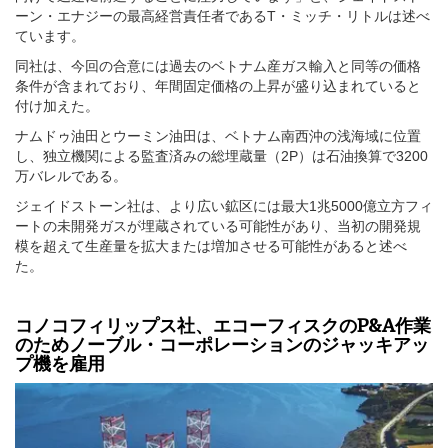
ーン・エナジーの最高経営責任者であるT・ミッチ・リトルは述べ
ています。
同社は、今回の合意には過去のベトナム産ガス輸入と同等の価格
条件が含まれており、年間固定価格の上昇が盛り込まれていると
付け加えた。
ナムドゥ油田とウーミン油田は、ベトナム南西沖の浅海域に位置
し、独立機関による監査済みの総埋蔵量（2P）は石油換算で3200
万バレルである。
ジェイドストーン社は、より広い鉱区には最大1兆5000億立方フィ
ートの未開発ガスが埋蔵されている可能性があり、当初の開発規
模を超えて生産量を拡大または増加させる可能性があると述べ
た。
コノコフィリップス社、エコーフィスクのP&A作業
のためノーブル・コーポレーションのジャッキアッ
プ機を雇用