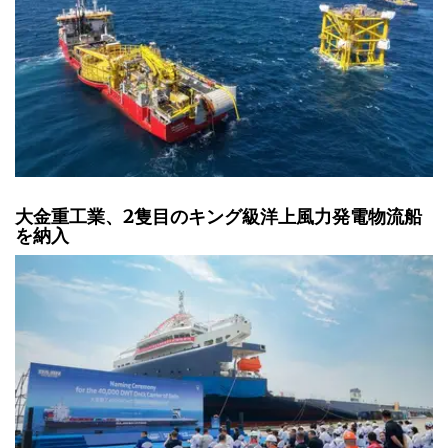
大金重工業、2隻目のキング級洋上風力発電物流船
を納入