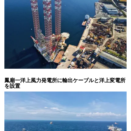
鳳廟一洋上風力発電所に輸出ケーブルと洋上変電所
を設置