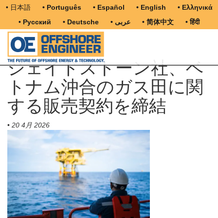
• 日本語
• Português
• Español
• English
• Ελληνικά
• Русский
• Deutsche
• عربى
• 简体中文
• हिंदी
ジェイドストーン社、ベ
トナム沖合のガス田に関
する販売契約を締結
•
20 4月 2026