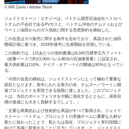
© MR.Zanis / Adobe Stock
ジェイドストーン・エナジーは、ベトナム国営石油会社ペトロベ
トナムの子会社であるPVガスと、ベトナム沖合のナムドゥおよび
ウーミン油田からのガス供給に関する売買契約を締結した。
この合意はガス販売に関する条件を定めており、承認された油田
開発計画に基づき、2028年後半に生産開始を目指している。
この契約では、1日あたりの契約数量は8,000万標準立方フィート
（総量ベースで約13,000バレル相当の石油換算量）に設定され、
最大供給量は110%、テイク・オア・ペイの閾値は90%となってい
る。
「今回の合意の締結は、ジェイドストーンにとって極めて重要な
節目となります。長年にわたる努力の末、ナムズー／ウーミン開
発プロジェクトを実現できる段階に達しました。このプロジェク
トは、当社のポートフォリオを大幅に強化するとともに、成長目
標の達成にも大きく貢献するでしょう。」
「主要な商業的および技術的な承認がすべて取得され、ジェイド
ストーン・ベトナム・プロジェクトの実施チームに重要な人材が
新たに加わったことで、私たちは現在、プロジェクト実行段階に
向けて迅速に前進することに注力しています」と、ジェイドスト