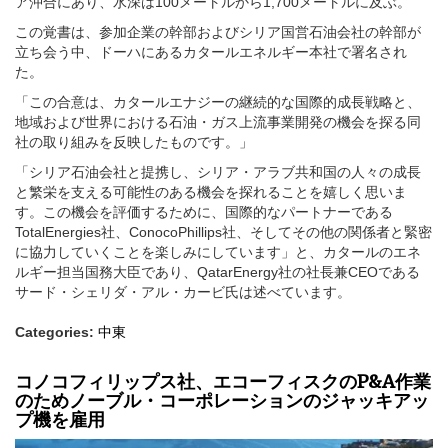
ア沖合にあり、水深は100メートルから1,700メートルに及ぶ。
この覚書は、参加企業の幹部およびシリア国営石油会社の幹部が
立ち会う中、ドーハにあるカタールエネルギー本社で署名され
た。
「この合意は、カタールエナジーの継続的な国際的成長戦略と、
地域および世界における石油・ガス上流事業開発の機会を探る同
社の取り組みを反映したものです。」
「シリア石油会社と提携し、シリア・アラブ共和国の人々の成長
と繁栄を支える可能性のある機会を探れることを嬉しく思いま
す。この機会を評価するために、国際的なパートナーである
TotalEnergies社、ConocoPhillips社、そしてその他の関係者と緊密
に協力していくことを楽しみにしています」と、カタールのエネ
ルギー担当国務大臣であり、QatarEnergy社の社長兼CEOである
サード・シェリダ・アル・カービ氏は述べています。
Categories:
中東
コノコフィリップス社、エコーフィスクのP&A作業
のためノーブル・コーポレーションのジャッキアッ
プ機を雇用