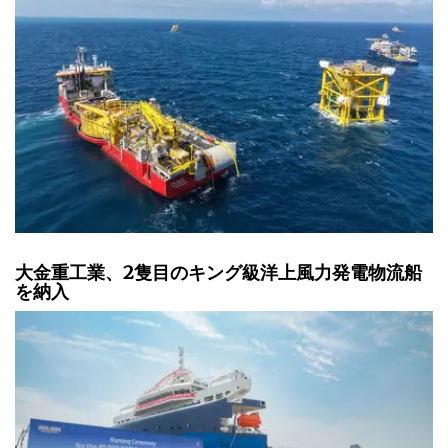
大金重工業、2隻目のキング級洋上風力発電物流船
を納入