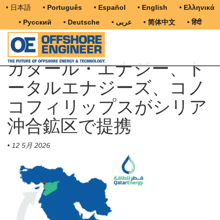
• 日本語
• Português
• Español
• English
• Ελληνικά
• Русский
• Deutsche
• عربى
• 简体中文
• हिंदी
カタール・エナジー、ト
ータルエナジーズ、コノ
コフィリップスがシリア
沖合鉱区で提携
•
12 5月 2026