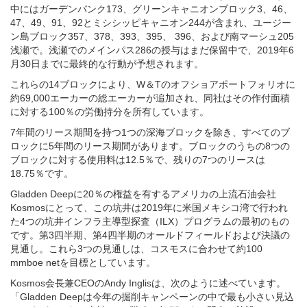
中にはガーデンバンク173、グリーンキャニオンブロック3、46、
47、49、91、92とミシシッピキャニオン244が含まれ、ユージー
ン島ブロック357、378、393、395、 396、および南マーシュ205
浅瀬で。浅瀬でのメインパス286の授与はまだ保留中で、2019年6
月30日までに最終的な行動が予想されます。
これらの14ブロックにより、W＆Tのオフショアポートフォリオに
約69,000エーカーの総エーカーが追加され、同社はその作付面積
に対する100％の労働持分を所有しています。
7年間のリース期間を持つ1つの深海ブロックを除き、すべてのブ
ロックに5年間のリース期間があります。ブロックのうちの8つの
ブロックに対する使用料は12.5％で、残りの7つのリースは
18.75％です。
Gladden Deepに20％の権益を有するアメリカの上流石油会社
Kosmosにとって、この坑井は2019年に米国メキシコ湾で行われ
た4つの坑井インフラ主導型探査（ILX）プログラムの最初のもの
です。第3四半期、第4四半期のオールドフィールドおよび決議の
見通し。これら3つの見通しは、コスモスに合わせて約100
mmboe netを目標としています。
Kosmos会長兼CEOのAndy Inglisは、次のように述べています。
「Gladden Deepは今年の掘削キャンペーンの中で最も小さい見込