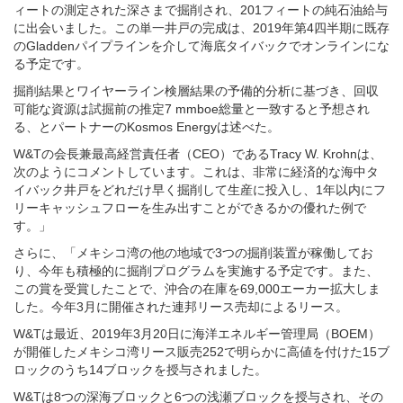
ィートの測定された深さまで掘削され、201フィートの純石油給与
に出会いました。この単一井戸の完成は、2019年第4四半期に既存
のGladdenパイプラインを介して海底タイバックでオンラインにな
る予定です。
掘削結果とワイヤーライン検層結果の予備的分析に基づき、回収
可能な資源は試掘前の推定7 mmboe総量と一致すると予想され
る、とパートナーのKosmos Energyは述べた。
W&Tの会長兼最高経営責任者（CEO）であるTracy W. Krohnは、
次のようにコメントしています。これは、非常に経済的な海中タ
イバック井戸をどれだけ早く掘削して生産に投入し、1年以内にフ
リーキャッシュフローを生み出すことができるかの優れた例で
す。」
さらに、「メキシコ湾の他の地域で3つの掘削装置が稼働してお
り、今年も積極的に掘削プログラムを実施する予定です。また、
この賞を受賞したことで、沖合の在庫を69,000エーカー拡大しま
した。今年3月に開催された連邦リース売却によるリース。
W&Tは最近、2019年3月20日に海洋エネルギー管理局（BOEM）
が開催したメキシコ湾リース販売252で明らかに高値を付けた15ブ
ロックのうち14ブロックを授与されました。
W&Tは8つの深海ブロックと6つの浅瀬ブロックを授与され、その