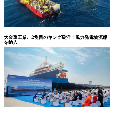
大金重工業、2隻目のキング級洋上風力発電物流船
を納入